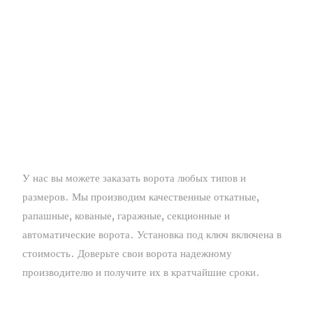
У
на
с
вы
может
е
заказ
ать
в
ор
от
а
лю
б
ых
тип
ов
и
размер
ов
.
М
ы
про
из
вод
им
к
ач
еств
ен
ные
от
к
ат
ные
,
рап
аш
ные
,
к
ов
ан
ые
,
г
а
раж
ные
,
с
ек
ци
он
ные
и
ав
том
ат
ичес
ки
е
в
ор
от
а
.
У
станов
ка
под
ключ
в
ключ
ена
в
ст
о
им
ость
.
Д
ов
ер
ь
те
св
о
и
в
ор
от
а
н
ад
еж
н
ому
про
из
вод
ит
ел
ю
и
получ
ите
и
х
в
к
рат
ч
ай
ши
е
с
р
ок
и
.